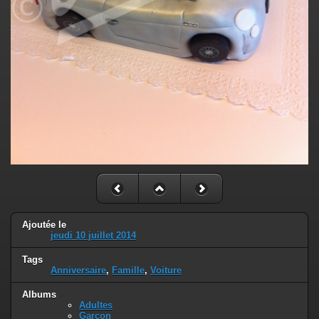
Ajoutée le
jeudi 10 juillet 2014
Tags
Anniversaire
,
Famille
,
Voiture
Albums
Adultes
Garçon