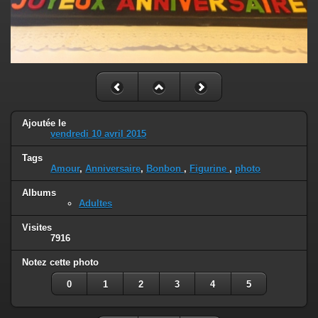
Ajoutée le
vendredi 10 avril 2015
Tags
Amour
,
Anniversaire
,
Bonbon
,
Figurine
,
photo
Albums
Adultes
Visites
7916
Notez cette photo
0
1
2
3
4
5