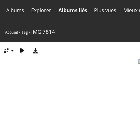
Albums
Explorer
Albums liés
Plus vues
Mieux 
IMG 7814
Accueil
/
Tag
/